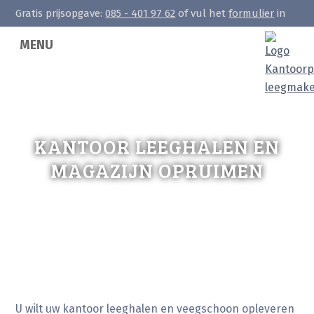
Gratis prijsopgave:
085 - 401 97 62
of vul het
formulier
in
MENU
KANTOOR LEEGHALEN EN
MAGAZIJN OPRUIMEN
U wilt uw kantoor leeghalen en veegschoon opleveren