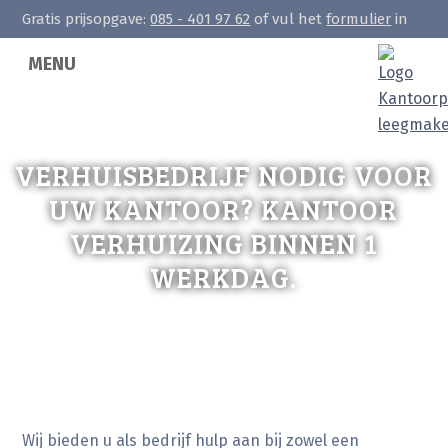
Gratis prijsopgave:
085 - 401 97 62
of vul het
formulier
in
MENU
VERHUISBEDRIJF NODIG VOOR
UW KANTOOR? KANTOOR
VERHUIZING BINNEN 1
WERKDAG.
Wij bieden u als bedrijf hulp aan bij zowel een