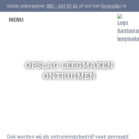
Gratis prijsopgave:
085 - 401 97 62
of vul het
formulier
in
MENU
OPSLAG LEEGMAKEN
ONTRUIMEN
Ook worden wij als ontruimingsbedrijf vaak gevraagd