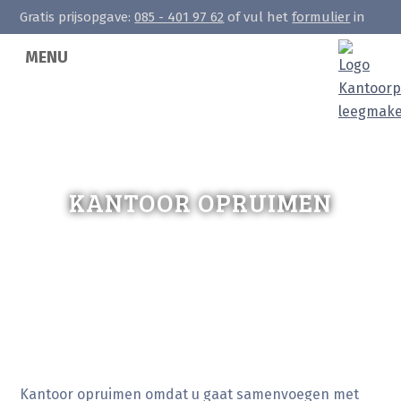
Gratis prijsopgave:
085 - 401 97 62
of vul het
formulier
in
MENU
KANTOOR OPRUIMEN
Kantoor opruimen omdat u gaat samenvoegen met