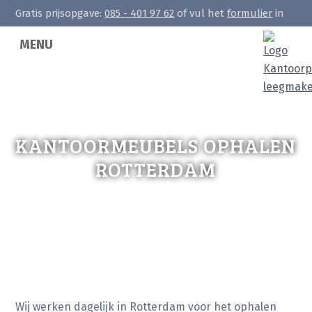
Gratis prijsopgave:
085 - 401 97 62
of vul het
formulier
in
MENU
KANTOORMEUBELS OPHALEN
ROTTERDAM
Wij werken dagelijk in Rotterdam voor het ophalen