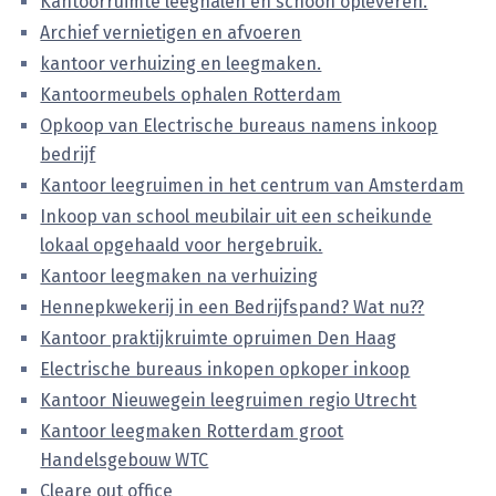
Kantoorruimte leeghalen en schoon opleveren.
Archief vernietigen en afvoeren
kantoor verhuizing en leegmaken.
Kantoormeubels ophalen Rotterdam
Opkoop van Electrische bureaus namens inkoop
bedrijf
Kantoor leegruimen in het centrum van Amsterdam
Inkoop van school meubilair uit een scheikunde
lokaal opgehaald voor hergebruik.
Kantoor leegmaken na verhuizing
Hennepkwekerij in een Bedrijfspand? Wat nu??
Kantoor praktijkruimte opruimen Den Haag
Electrische bureaus inkopen opkoper inkoop
Kantoor Nieuwegein leegruimen regio Utrecht
Kantoor leegmaken Rotterdam groot
Handelsgebouw WTC
Cleare out office