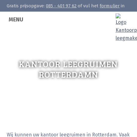
Gratis prijsopgave:
085 - 401 97 62
of vul het
formulier
in
MENU
KANTOOR LEEGRUIMEN
ROTTERDAMN
Wij kunnen uw kantoor leegruimen in Rotterdam. Vaak